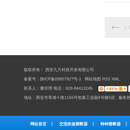
版权所有：
西安九方科技开发有限公司
备案号：
陕ICP备09007927号-1
网站地图
RSS
XML
联系人：董经理 电话：029-84413245
地址：西安市草滩十路1155号智巢工业园9号楼5层 服务热线：131
网站首页
交流快速熔断器
特种熔断器