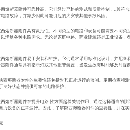
陕西熔断器附件可靠性高。它们经过严格的测试和质量控制，..其符
防电路故障，并减少因此可能引起的火灾或其他事故风险。
陕西熔断器附件具有灵活性。不同类型的电路和设备可能需要不同类
，以满足各种电路需求。无论是家庭电路、商业建筑还是工业设备，都
陕西熔断器附件易于安装和维护。它们通常采用标准化设计，并配备
熔断器
西安特殊熔断器
西
断器附件通常具有指示灯或其他报警装置，当发生故障时能够及时提
了解陕西熔断器附件的重要性还包括对其正常运行的监测。定期检查和
处于良好状态并提供可靠的电路保护。
陕西熔断器附件在提升电路 性方面起着关键作用。通过选择适当的陕
..电力设备的正常运行。因此，了解陕西熔断器附件的重要性，并在
器