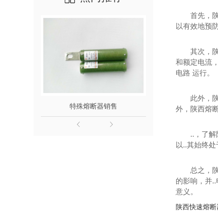
首先，
以有效地预
其次，
和额定电流
电路 运行。
此外，
特殊熔断器销售
西安特种
外，陕西熔
..，
以..其始终
总之，
的影响，并
意义。
陕西快速熔断